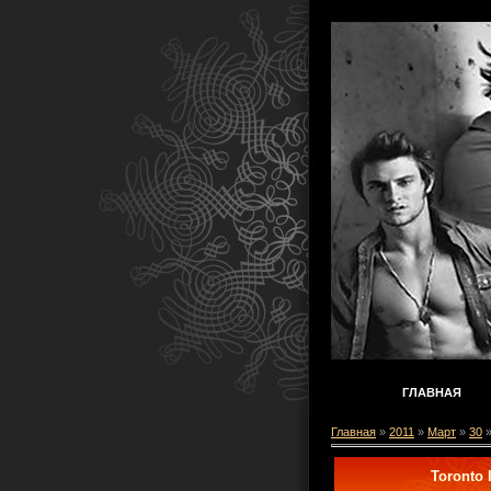
ГЛАВНАЯ
Главная
»
2011
»
Март
»
30
»
Toronto I