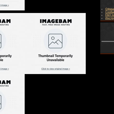
Офици
Сообщ
FAQ п
Инстр