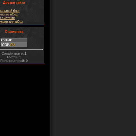
Друзья сайта
альный блог
ество uCoz
о системе
укции для uCoz
Статистика
Онлайн всего:
1
Гостей:
1
Пользователей:
0