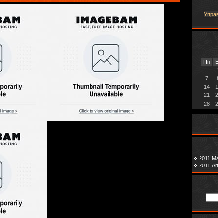
Упра
Пн
В
7
14
1
21
2
28
2
2011 М
2011 А