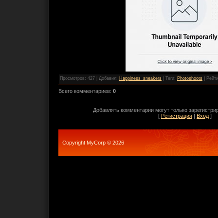
Просмотров
: 427 |
Добавил
:
Happiness_sneakers
|
Теги
:
Photoshoots
|
Рейти
Всего комментариев
:
0
Добавлять комментарии могут только зарегистри
[
Регистрация
|
Вход
]
Copyright MyCorp © 2026