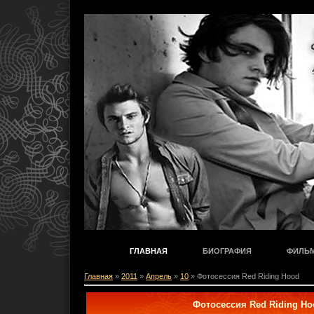
ГЛАВНАЯ
БИОГРАФИЯ
ФИЛЬ
Главная
»
2011
»
Апрель
»
10
» Фотосессия Red Riding Hood
Фотосессия Red Riding Ho