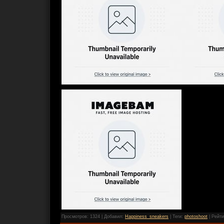
Просмотров
: 1324 |
Добавил
:
Happiness_sneakers
|
Теги
:
photoshoot
|
Рейти