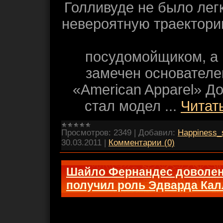
Голливуде не было лег
невероятную траектор
посудомойщиком, а
замечен основател
«American Apparel» Д
стал модел
...
Читат
Просмотров:
2349
|
Добавил:
Happiness_
30.03.2011
|
Комментарии (0)
Шайло Фернандес доволен,
получил роль Эдварда Кал