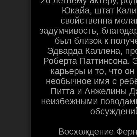
26 летнему актёру, род
Юкайа, штат Кал
свойственна мела
задумчивость, благода
был близок к получ
Эдварда Каллена, п
Роберта Паттинсона. Э
карьеры и то, что он
необычное имя с реб
Питта и Анжелины Д
неизбежными поводам
обсуждени
Восхождение Ферн