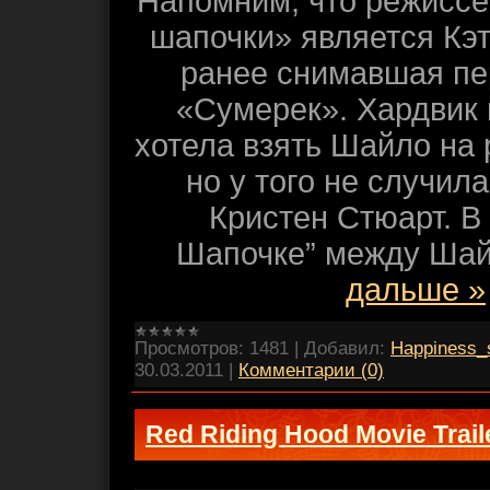
Напомним, что режисс
шапочки» является Кэт
ранее снимавшая пе
«Сумерек». Хардвик
хотела взять Шайло на 
но у того не случил
Кристен Стюарт. В
Шапочке” между Ша
дальше »
Просмотров:
1481
|
Добавил:
Happiness_
30.03.2011
|
Комментарии (0)
Red Riding Hood Movie Traile